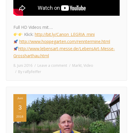
Full HD Videos mit….
Klick:
http://bit.ly/Canon_LEGRIA_mini
http://www.hoppegarten.com/renntermine.html
http://www.lebensart-messe.de/LebensArt-Messe-
Grossharthau.html
8. Juni 2016
Leave a comment
Markt
,
Video
By
ralfpfeiffer
Juni
3
2016