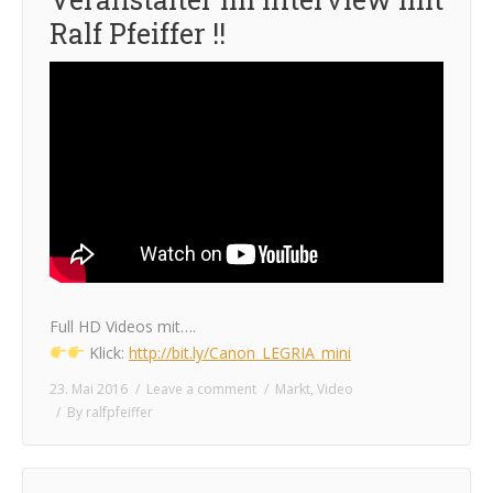
Ralf Pfeiffer !!
Full HD Videos mit….
Klick:
http://bit.ly/Canon_LEGRIA_mini
23. Mai 2016
Leave a comment
Markt
,
Video
By
ralfpfeiffer