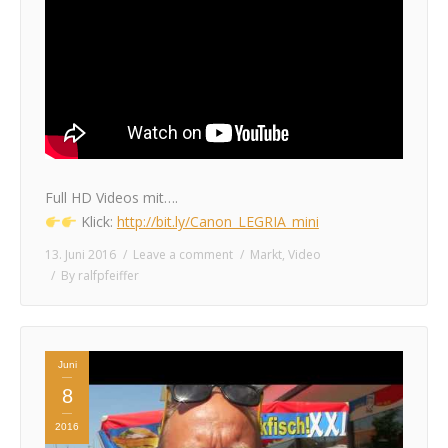
Full HD Videos mit….
Klick:
http://bit.ly/Canon_LEGRIA_mini
13. Juni 2016
Leave a comment
Markt
,
Video
By
ralfpfeiffer
Juni
8
2016