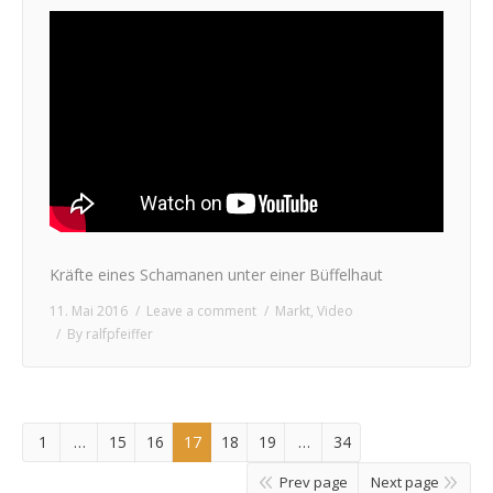
Kräfte eines Schamanen unter einer Büffelhaut
11. Mai 2016
Leave a comment
Markt
,
Video
By
ralfpfeiffer
1
…
15
16
17
18
19
…
34
Prev page
Next page