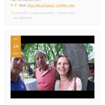
Klick:
http://bit.ly/Canon_LEGRIA_mini
15. Juni 2016
Leave a comment
Markt
,
Video
By
ralfpfeiffer
Juni
14
2016