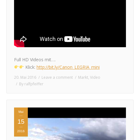
Full HD Videos mit….
Klick:
http://bit.ly/Canon_LEGRIA_mini
20. Mai 2016
Leave a comment
Markt
,
Video
By
ralfpfeiffer
Mai
15
2016