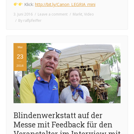
Klick:
http://bit.ly/Canon_LEGRIA_mini
3. Juni 2016
Leave a comment
Markt
,
Video
By
ralfpfeiffer
Mai
23
2016
Blindenwerkstatt auf der
Messe mit Feedback für den
Veranstalter im Interview mit