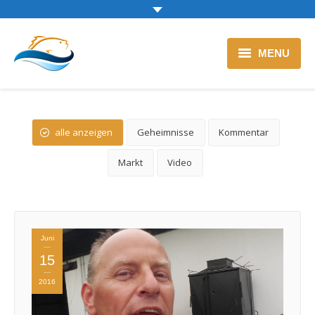
MENU
Zur Backfischtheke
Blog
alle anzeigen
Geheimnisse
Kommentar
Markt
Video
Juni
15
2016