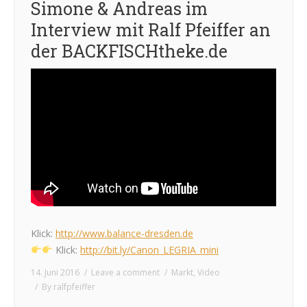
Simone & Andreas im
Interview mit Ralf Pfeiffer an
der BACKFISCHtheke.de
Klick:
http://www.balance-dresden.de
Klick:
http://bit.ly/Canon_LEGRIA_mini
14. Juni 2016
Leave a comment
Markt
,
Video
By
ralfpfeiffer