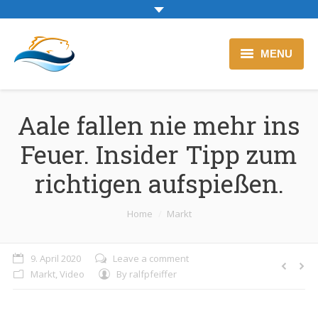
MENU
Zur Backfischtheke
Aale fallen nie mehr ins
Blog
Feuer. Insider Tipp zum
richtigen aufspießen.
Sie befinden sich hier:
Home
Markt
9. April 2020
Leave a comment
Markt
,
Video
By
ralfpfeiffer