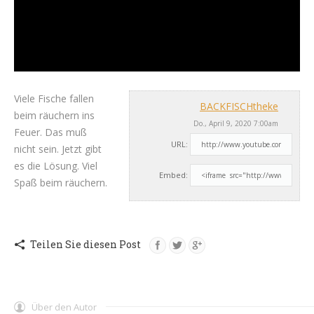
Viele Fische fallen
BACKFISCHtheke
beim räuchern ins
Do., April 9, 2020 7:00am
Feuer. Das muß
URL:
nicht sein. Jetzt gibt
es die Lösung. Viel
Embed:
Spaß beim
räuchern.
Teilen Sie diesen Post
Über den Autor