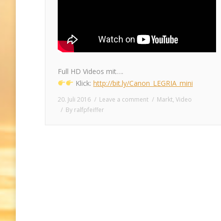
Full HD Videos mit….
Klick:
http://bit.ly/Canon_LEGRIA_mini
20. Juli 2016
Leave a comment
Markt
,
Video
By
ralfpfeiffer