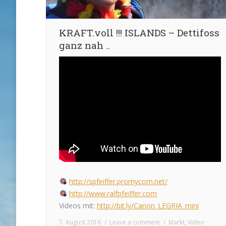
KRAFT.voll !!! ISLANDS – Dettifoss
ganz nah ..
http://spfeiffer.promycom.net/
http://www.ralfpfeiffer.com
Videos mit:
http://bit.ly/Canon_LEGRIA_mini
7. August 2016
Leave a comment
Markt
,
Video