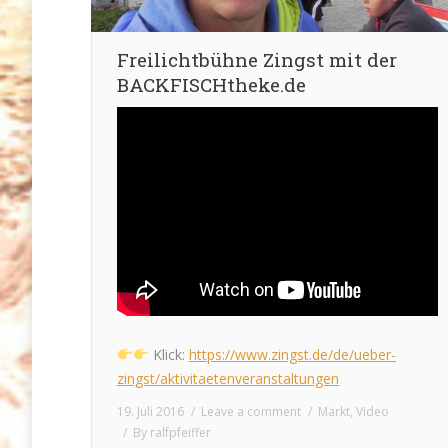
Freilichtbühne Zingst mit der
BACKFISCHtheke.de
Klick:
https://www.zingst.de/de/ueber-
zingst/aktivitaetenveranstaltungen
19. Juli 2016
Leave a comment
Markt
,
Video
By
ralfpfeiffer