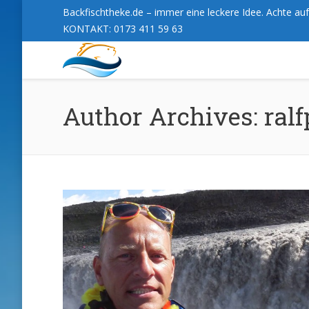
Backfischtheke.de – immer eine leckere Idee. Achte auf 
KONTAKT: 0173 411 59 63
Author Archives:
ralf