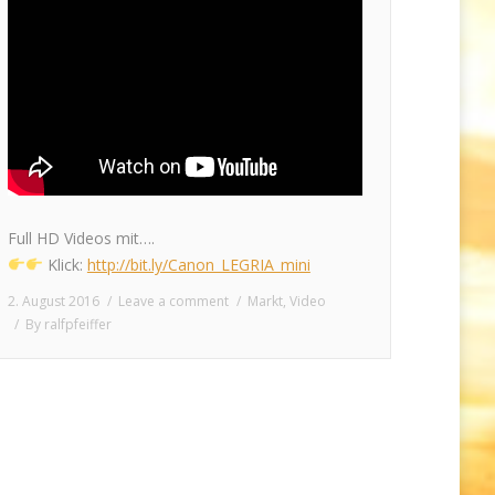
Full HD Videos mit….
Klick:
http://bit.ly/Canon_LEGRIA_mini
2. August 2016
Leave a comment
Markt
,
Video
By
ralfpfeiffer