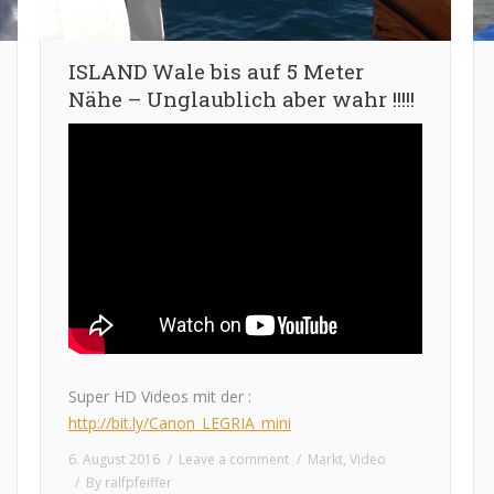
ISLAND Wale bis auf 5 Meter
Nähe – Unglaublich aber wahr !!!!!
Super HD Videos mit der :
http://bit.ly/Canon_LEGRIA_mini
6. August 2016
Leave a comment
Markt
,
Video
By
ralfpfeiffer