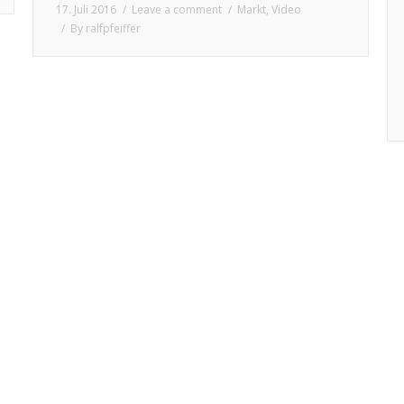
17. Juli 2016
Leave a comment
Markt
,
Video
By
ralfpfeiffer