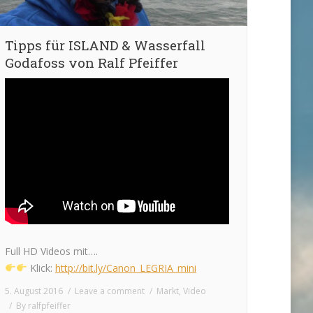
Tipps für ISLAND & Wasserfall
Godafoss von Ralf Pfeiffer
Full HD Videos mit….
Klick:
http://bit.ly/Canon_LEGRIA_mini
5. August 2016
Leave a comment
Markt
,
Video
By
ralfpfeiffer