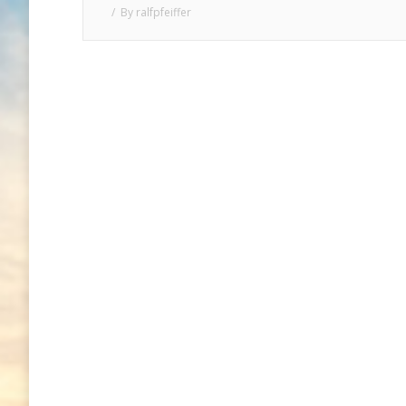
By
ralfpfeiffer