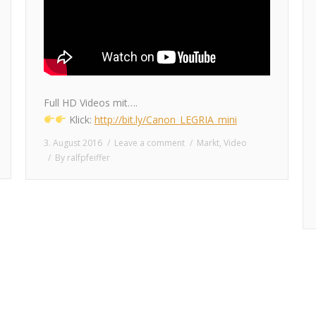
Full HD Videos mit….
Klick:
http://bit.ly/Canon_LEGRIA_mini
3. August 2016
Leave a comment
Markt
,
Video
By
ralfpfeiffer