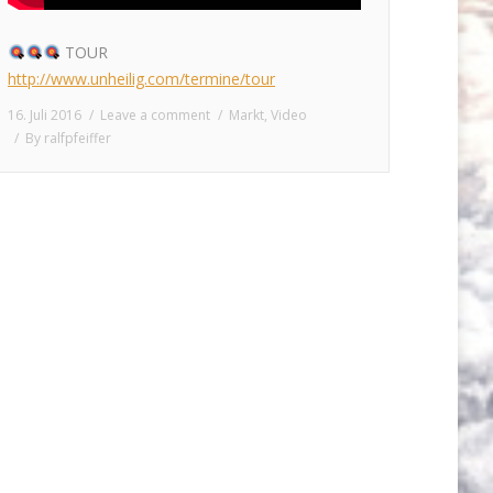
TOUR
http://www.unheilig.com/termine/tour
16. Juli 2016
Leave a comment
Markt
,
Video
By
ralfpfeiffer