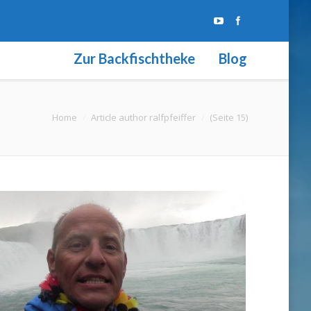
Zur Backfischtheke
Blog
sich hier:
Home
Article author ralfpfeiffer
(Seite 15)