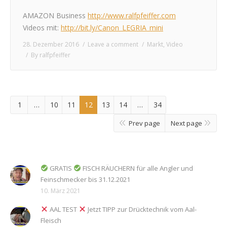
AMAZON Business
http://www.ralfpfeiffer.com
Videos mit:
http://bit.ly/Canon_LEGRIA_mini
28. Dezember 2016
Leave a comment
Markt
,
Video
By
ralfpfeiffer
1
…
10
11
12
13
14
…
34
Prev page
Next page
GRATIS
FISCH RÄUCHERN für alle Angler und
Feinschmecker bis 31.12.2021
10. März 2021
AAL TEST
Jetzt TIPP zur Drücktechnik vom Aal-
Fleisch