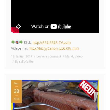
Klick:
http://PFEIFFER-TV.com
Videos mit:
http://bit.ly/Canon_LEGRIA_mini
18. Januar 2017
Leave a comment
Markt
,
Video
By
ralfpfeiffer
Dez.
28
2016