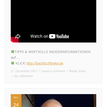
TIPPS & WERTVOLLE INSIDERINFORMATIONEN
auf…..
KLICK:
http://backfischtheke.de
21. Dezember 2017
Leave a comment
Markt
,
Video
By
ralfpfeiffer
Nov.
24