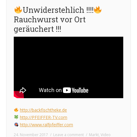
Unwiderstehlich !!!!
Rauchwurst vor Ort
geräuchert !!!
http://backfischtheke.de
http://PFEIFFER-TV.com
http://www.ralfpfeiffer.com
24. November 2017
Leave a comment
Markt
,
Video