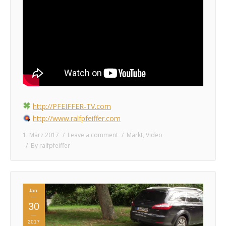
http://PFEIFFER-TV.com
http://www.ralfpfeiffer.com
1. März 2017
Leave a comment
Markt
,
Video
By
ralfpfeiffer
Jan.
30
2017