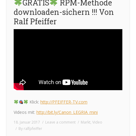
GRATIS
RPM-Methode
downloaden-sichern !!! Von
Ralf Pfeiffer
Klick:
http://PFEIFFER-TV.com
Videos mit:
http://bit.ly/Canon_LEGRIA_mini
18. Januar 2017
Leave a comment
Markt
,
Video
By
ralfpfeiffer