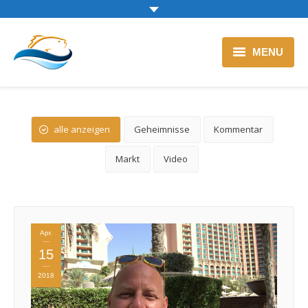
MENU
Zur Backfischtheke
Blog
alle anzeigen
Geheimnisse
Kommentar
Markt
Video
Apr.
15
2018