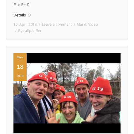
B x E= R
Details
15. April 2018
Leave a comment
Markt
,
Video
By
ralfpfeiffer
März
18
2018