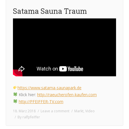
Satama Sauna Traum
https://www.satama-saunapark.de
Klick hier:
http://raeucherofen-kaufen.com
http://PFEIFFER-TV.com
18. März 2018
Leave a comment
Markt
,
Video
By
ralfpfeiffer