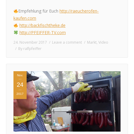
Empfehlung für Euch
http://raeucherofen-
kaufen.com
http://backfischtheke.de
http://PFEIFFER-TV.com
24. November 2017
Leave a comment
Markt
,
Video
By
ralfpfeiffer
Nov.
24
2017