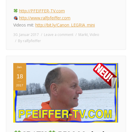
http://PFEIFFER-TV.com
http://www.ralfpfeiffer.com
Videos mit:
http://bit.ly/Canon_LEGRIA_mini
30. Januar 2017
Leave a comment
Markt
,
Video
By
ralfpfeiffer
Jan.
18
2017