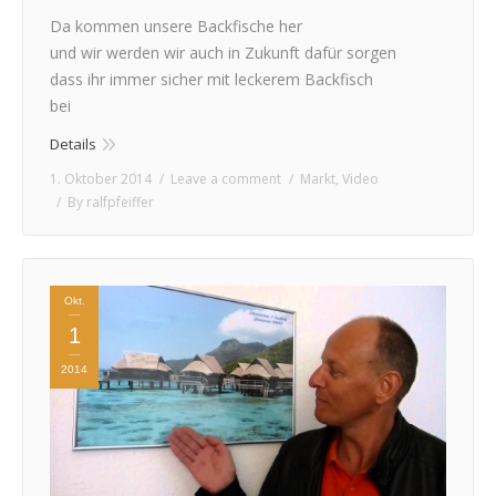
Da kommen unsere Backfische her
und wir werden wir auch in Zukunft dafür sorgen
dass ihr immer sicher mit leckerem Backfisch
bei
Details
1. Oktober 2014
Leave a comment
Markt
,
Video
By
ralfpfeiffer
Okt.
1
2014