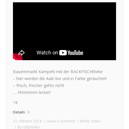
Bauernmarkt Kampehl mit der BACKFISCHtheke
– hier werden die Aale live und in Farbe geräuchert
– frisch, frischer gehts nicht
…. hhmmmm lecker!
<a
Details
12. Oktober 2014
Leave a comment
Markt
,
Video
By
ralfpfeiffer