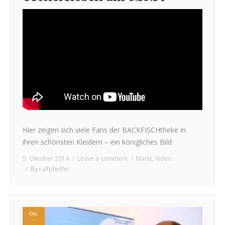
Hier zeigen sich viele Fans der BACKFISCHtheke in
ihren schönsten Kleidern – ein königliches Bild
5. Oktober 2014
Leave a comment
Markt
,
Video
By
ralfpfeiffer
Okt.