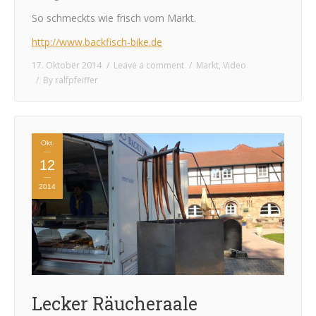
So schmeckts wie frisch vom Markt.
http://www.backfisch-bike.de
17. Oktober 2014
Leave a comment
Markt
,
Video
By
ralfpfeiffer
Okt.
12
2014
Lecker Räucheraale