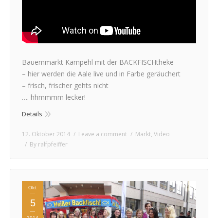
Bauernmarkt Kampehl mit der BACKFISCHtheke
– hier werden die Aale live und in Farbe geräuchert
– frisch, frischer gehts nicht
…. hhmmmm lecker!
Details
12. Oktober 2014
Leave a comment
Markt
,
Video
By
ralfpfeiffer
Okt.
5
2014