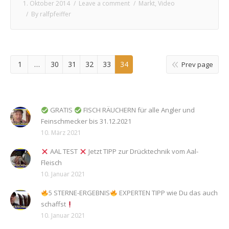
1. Oktober 2014
Leave a comment
Markt
,
Video
By
ralfpfeiffer
1
…
30
31
32
33
34
Prev page
GRATIS
FISCH RÄUCHERN für alle Angler und
Feinschmecker bis 31.12.2021
10. März 2021
AAL TEST
Jetzt TIPP zur Drücktechnik vom Aal-
Fleisch
10. Januar 2021
5 STERNE-ERGEBNIS
EXPERTEN TIPP wie Du das auch
schaffst
10. Januar 2021