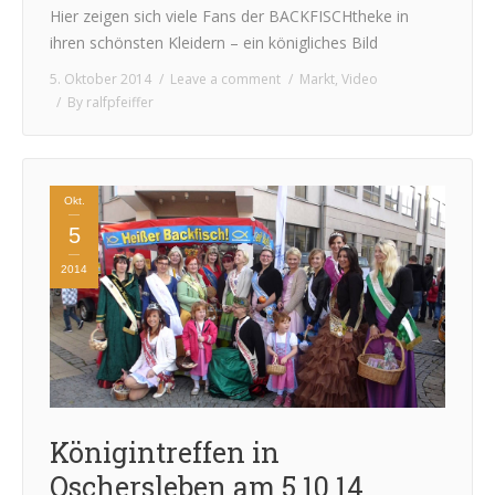
Hier zeigen sich viele Fans der BACKFISCHtheke in
ihren schönsten Kleidern – ein königliches Bild
5. Oktober 2014
Leave a comment
Markt
,
Video
By
ralfpfeiffer
Okt.
5
2014
Königintreffen in
Oschersleben am 5.10.14