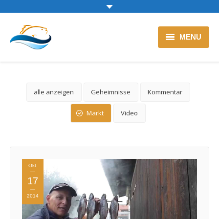
MENU
Zur Backfischtheke
Blog
alle anzeigen
Geheimnisse
Kommentar
Markt
Video
Okt.
17
2014