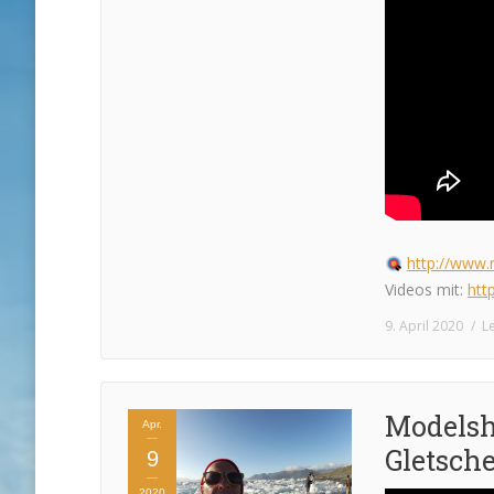
http://www.r
Videos mit:
htt
9. April 2020
L
Modelsh
Apr.
Gletscher
9
2020