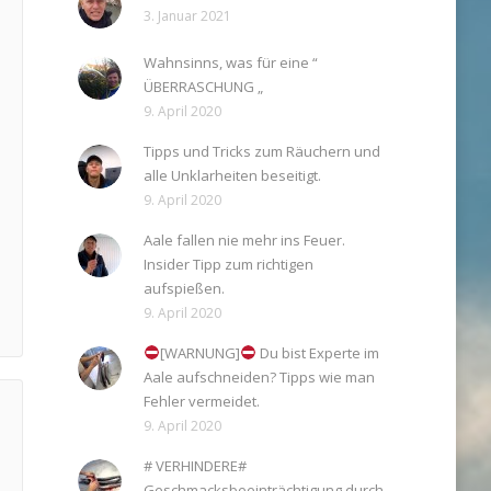
3. Januar 2021
Wahnsinns, was für eine “
ÜBERRASCHUNG „
9. April 2020
Tipps und Tricks zum Räuchern und
alle Unklarheiten beseitigt.
9. April 2020
Aale fallen nie mehr ins Feuer.
Insider Tipp zum richtigen
aufspießen.
9. April 2020
[WARNUNG]
Du bist Experte im
Aale aufschneiden? Tipps wie man
Fehler vermeidet.
9. April 2020
# VERHINDERE#
Geschmacksbeeinträchtigung durch