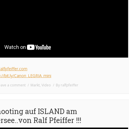
alfpfeiffer.com
p://bit.ly/Canon_LEGRIA_mini
eave a comment
Markt
,
Video
By
ralfpfeiffer
ooting auf ISLAND am
see..von Ralf Pfeiffer !!!