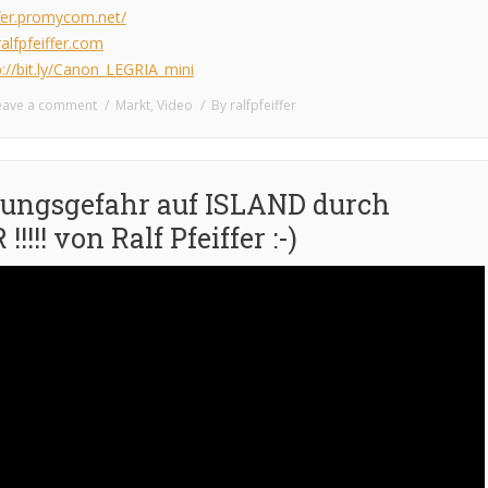
ffer.promycom.net/
alfpfeiffer.com
p://bit.ly/Canon_LEGRIA_mini
eave a comment
Markt
,
Video
By
ralfpfeiffer
ungsgefahr auf ISLAND durch
!!!! von Ralf Pfeiffer :-)