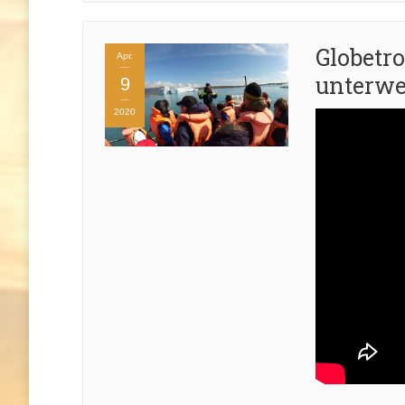
Globetr
Apr.
unterweg
9
2020