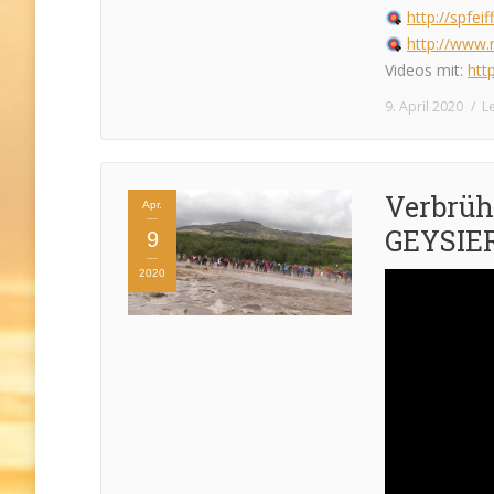
http://spfei
http://www.r
Videos mit:
htt
9. April 2020
L
Verbrüh
Apr.
GEYSIER !
9
2020