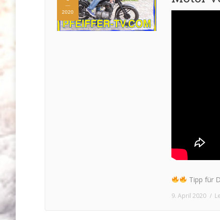
2020
Tipp für D
9. April 2020
L