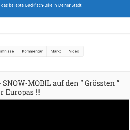
das beliebte Backfisch-Bike in Deiner Stadt.
imnisse
Kommentar
Markt
Video
 SNOW-MOBIL auf den “ Grössten “
r Europas !!!