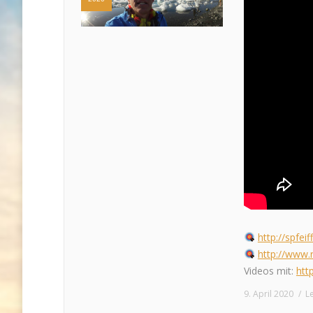
http://spfei
http://www.r
Videos mit:
htt
9. April 2020
L