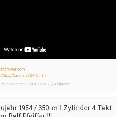
alfpfeiffer.com
p://bit.ly/Canon_LEGRIA_mini
eave a comment
Markt
,
Video
By
ralfpfeiffer
ahr 1954 / 350-er 1 Zylinder 4 Takt
 Ralf Pfeiffer !!!