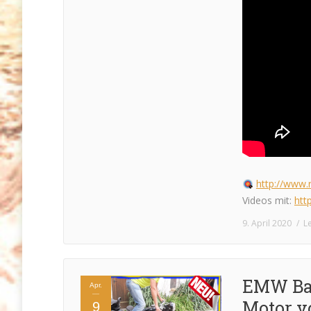
http://www.r
Videos mit:
htt
9. April 2020
L
EMW Bauj
Apr.
Motor von
9