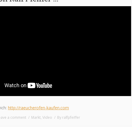
ich:
http://raeucherofen-kaufen.com
eave a comment
Markt
,
Video
By
ralfpfeiffer