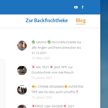
Zur Backfischtheke
Blog
GRATIS
FISCH RÄUCHERN für
alle Angler und Feinschmecker bis
31.12.2021
10. März 2021
AAL TEST
Jetzt TIPP zur
Drücktechnik vom Aal-Fleisch
10. Januar 2021
5 STERNE-ERGEBNIS
EXPERTEN
TIPP wie Du das auch schaffst
10. Januar 2021
KRISE oder SEGEN!!
2021