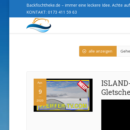
Backfischtheke.de – immer eine leckere Idee. Achte auf 
KONTAKT: 0173 411 59 63
alle anzeigen
Gehe
ISLAND-
Apr.
Gletsche
9
2020