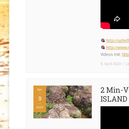
http://spfei
http://www.r
Videos mit:
htt
9. April 2020
L
2 Min-Vi
Apr.
ISLAND v.
9
2020