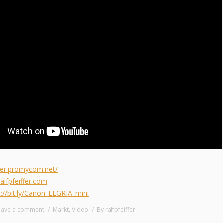
ffer.promycom.net/
alfpfeiffer.com
p://bit.ly/Canon_LEGRIA_mini
eave a comment
Markt
,
Video
By
ralfpfeiffer