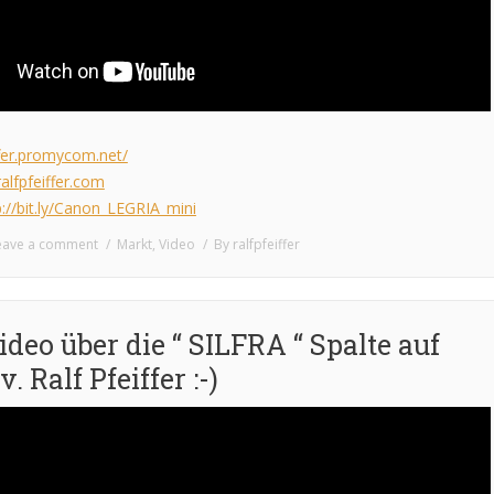
ffer.promycom.net/
alfpfeiffer.com
p://bit.ly/Canon_LEGRIA_mini
eave a comment
Markt
,
Video
By
ralfpfeiffer
deo über die “ SILFRA “ Spalte auf
 Ralf Pfeiffer :-)