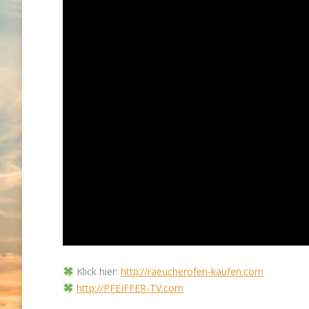
Klick hier:
http://raeucherofen-kaufen.com
http://PFEIFFER-TV.com