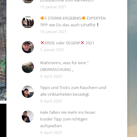
Drücktechnik vom Aal-Fleisch
10. Januar 2021
5 STERNE-ERGEBNIS
EXPERTEN
TIPP wie Du das auch schaffst
10. Januar 2021
KRISE oder SEGEN!!
2021
3. Januar 2021
Wahnsinns, was für eine “
ÜBERRASCHUNG „
9. April 2020
Tipps und Tricks zum Räuchern und
alle Unklarheiten beseitigt.
9. April 2020
Aale fallen nie mehr ins Feuer.
Insider Tipp zum richtigen
aufspießen.
9. April 2020