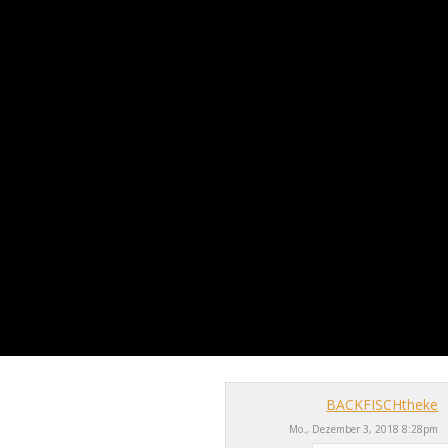
BACKFISCHtheke
Mo., Dezember 3, 2018 8:28pm