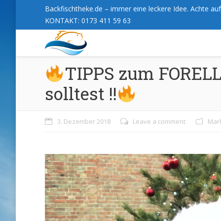
Backfischtheke.de – immer eine leckere Idee. Achte auf 
KONTAKT: 0173 411 59 63
TIPPS zum FORELLE
solltest !!
3. Dezember 2018
Leave a comment
Mar