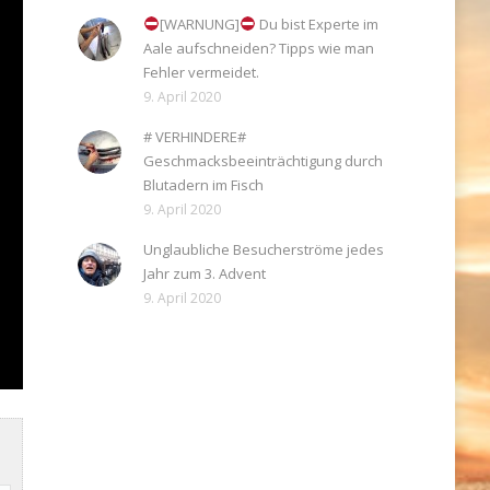
[WARNUNG]
Du bist Experte im
Aale aufschneiden? Tipps wie man
Fehler vermeidet.
9. April 2020
# VERHINDERE#
Geschmacksbeeinträchtigung durch
Blutadern im Fisch
9. April 2020
Unglaubliche Besucherströme jedes
Jahr zum 3. Advent
9. April 2020