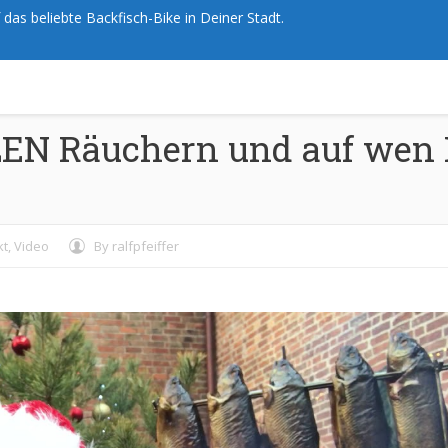
das beliebte Backfisch-Bike in Deiner Stadt.
N Räuchern und auf wen 
kt
,
Video
By
ralfpfeiffer