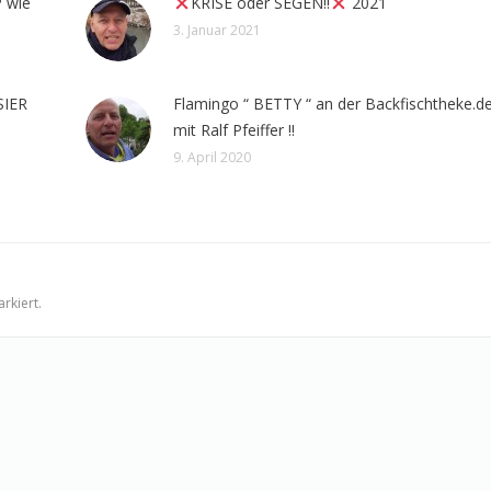
 wie
KRISE oder SEGEN!!
2021
3. Januar 2021
SIER
Flamingo “ BETTY “ an der Backfischtheke.d
mit Ralf Pfeiffer !!
9. April 2020
rkiert.