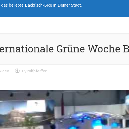
das beliebte Backfisch-Bike in Deiner Stadt.
ernationale Grüne Woche B
Video
By
ralfpfeiffer