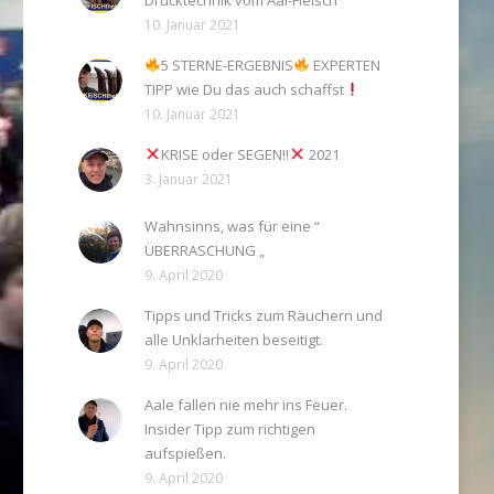
Drücktechnik vom Aal-Fleisch
10. Januar 2021
5 STERNE-ERGEBNIS
EXPERTEN
TIPP wie Du das auch schaffst
10. Januar 2021
KRISE oder SEGEN!!
2021
3. Januar 2021
Wahnsinns, was für eine “
ÜBERRASCHUNG „
9. April 2020
Tipps und Tricks zum Räuchern und
alle Unklarheiten beseitigt.
9. April 2020
Aale fallen nie mehr ins Feuer.
Insider Tipp zum richtigen
aufspießen.
9. April 2020