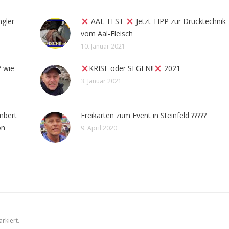
ngler
AAL TEST
Jetzt TIPP zur Drücktechnik
vom Aal-Fleisch
10. Januar 2021
 wie
KRISE oder SEGEN!!
2021
3. Januar 2021
mbert
Freikarten zum Event in Steinfeld ?????
on
9. April 2020
rkiert.