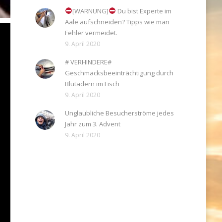
[WARNUNG]
Du bist Experte im
Aale aufschneiden? Tipps wie man
Fehler vermeidet.
9. April 2020
# VERHINDERE#
Geschmacksbeeinträchtigung durch
Blutadern im Fisch
9. April 2020
Unglaubliche Besucherströme jedes
Jahr zum 3. Advent
9. April 2020