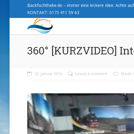
Backfischtheke.de – immer eine leckere Idee. Achte auf 
KONTAKT: 0173 411 59 63
360° [KURZVIDEO] Int
22. Januar 2016
Leave a comment
Markt
,