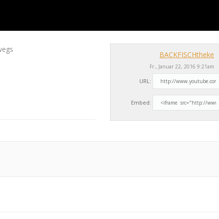
wegs
BACKFISCHtheke
Fr., Januar 22, 2016 9:21am
URL:
Embed: