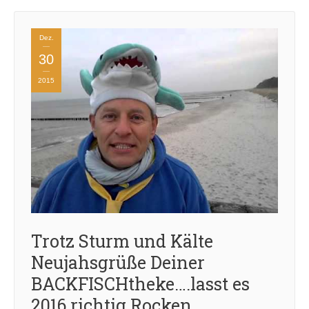
Dez.
30
2015
Trotz Sturm und Kälte
Neujahsgrüße Deiner
BACKFISCHtheke….lasst es
2016 richtig Rocken