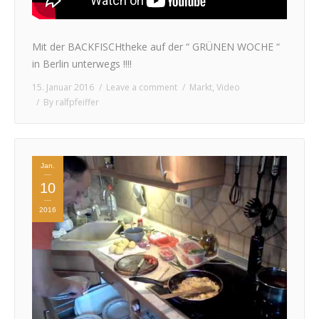
Mit der BACKFISCHtheke auf der “ GRÜNEN WOCHE “
in Berlin unterwegs !!!!
15. Januar 2016
Leave a comment
Markt
,
Video
By
ralfpfeiffer
Jan.
10
2016