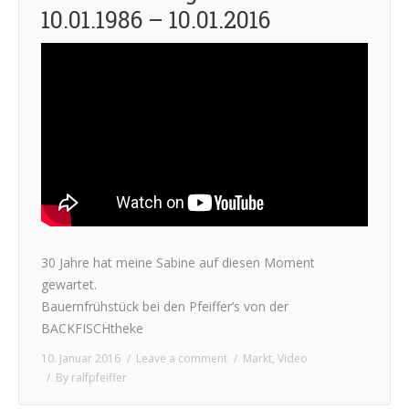
10.01.1986 – 10.01.2016
30 Jahre hat meine Sabine auf diesen Moment
gewartet.
Bauernfrühstück bei den Pfeiffer’s von der
BACKFISCHtheke
10. Januar 2016
Leave a comment
Markt
,
Video
By
ralfpfeiffer