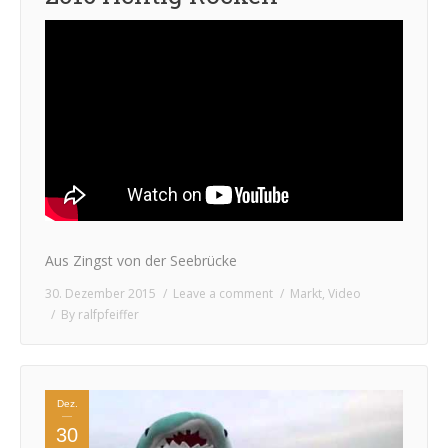
Aus Zingst von der Seebrücke
30. Dezember 2015
Leave a comment
Markt
,
Video
By
ralfpfeiffer
Dez.
30