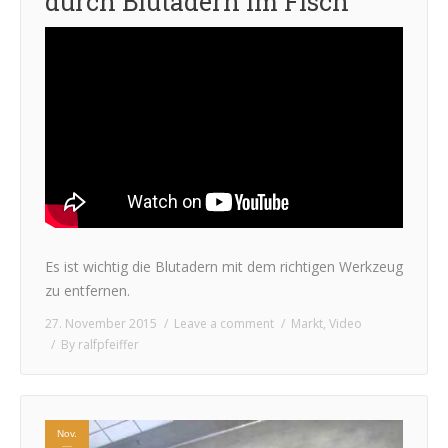
durch Blutadern im Fisch
Es ist wichtig die Blutadern mit dem richtigen Werkzeug
zu entfernen.
27. November 2015
Leave a comment
Markt
,
Video
By
ralfpfeiffer
Nov.