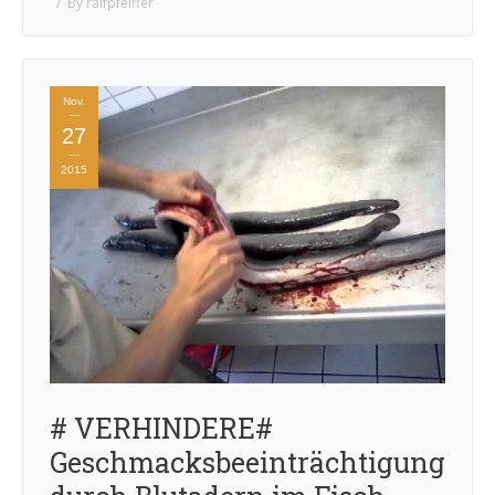
By
ralfpfeiffer
Nov.
27
2015
# VERHINDERE#
Geschmacksbeeinträchtigung