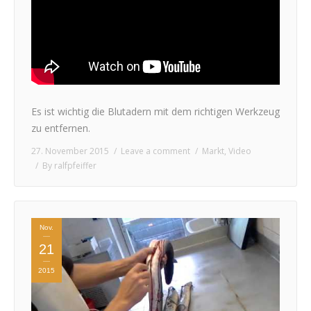
Es ist wichtig die Blutadern mit dem richtigen Werkzeug
zu entfernen.
27. November 2015
Leave a comment
Markt
,
Video
By
ralfpfeiffer
Nov.
21
2015