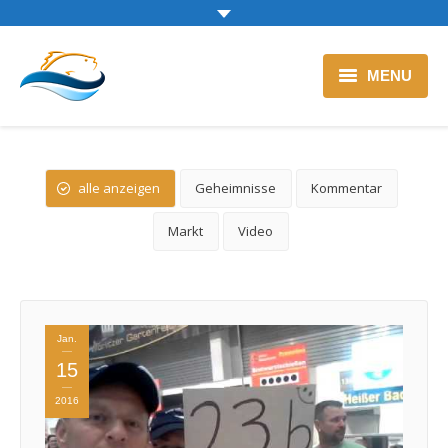
MENU
Zur Backfischtheke
Blog
alle anzeigen
Geheimnisse
Kommentar
Markt
Video
Jan.
15
2016