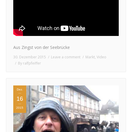
Aus Zingst von der Seebrücke
30. Dezember 2015
Leave a comment
Markt
,
Video
By
ralfpfeiffer
Dez.
16
2015