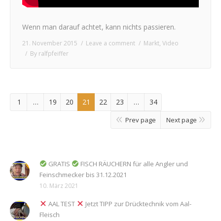
Wenn man darauf achtet, kann nichts passieren.
21. November 2015
Leave a comment
Markt
,
Video
By
ralfpfeiffer
1
…
19
20
21
22
23
…
34
Prev page
Next page
GRATIS
FISCH RÄUCHERN für alle Angler und
Feinschmecker bis 31.12.2021
10. März 2021
AAL TEST
Jetzt TIPP zur Drücktechnik vom Aal-
Fleisch