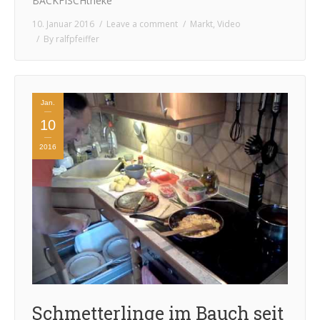
BACKFISCHtheke
10. Januar 2016
Leave a comment
Markt
,
Video
By
ralfpfeiffer
Jan.
10
2016
Schmetterlinge im Bauch seit