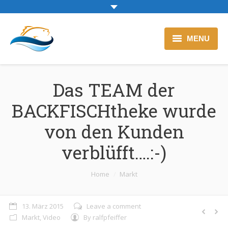
MENU
Zur Backfischtheke
Das TEAM der
Blog
BACKFISCHtheke wurde
von den Kunden
verblüfft….:-)
Sie befinden sich hier:
Home
Markt
13. März 2015
Leave a comment
Markt
,
Video
By
ralfpfeiffer