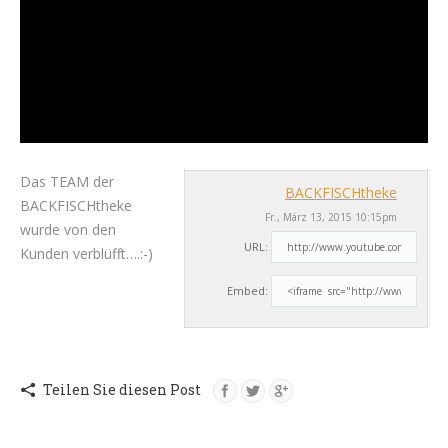
Das TEAM der
BACKFISCHtheke
BACKFISCHtheke
Fr., März 13, 2015 10:15pm
wurde von den
URL:
Kunden verblüfft….:-)
Embed:
Teilen Sie diesen Post