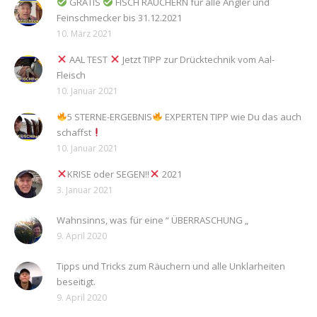
GRATIS
FISCH RÄUCHERN für alle Angler und
Feinschmecker bis 31.12.2021
10. März 2021
AAL TEST
Jetzt TIPP zur Drücktechnik vom Aal-
Fleisch
10. Januar 2021
5 STERNE-ERGEBNIS
EXPERTEN TIPP wie Du das auch
schaffst
10. Januar 2021
KRISE oder SEGEN!!
2021
3. Januar 2021
Wahnsinns, was für eine “ ÜBERRASCHUNG „
9. April 2020
Tipps und Tricks zum Räuchern und alle Unklarheiten
beseitigt.
9. April 2020