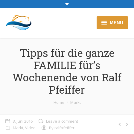
MENU
Zur Backfischtheke
Tipps für die ganze
Blog
FAMILIE für’s
Wochenende von Ralf
Pfeiffer
Sie befinden sich hier:
Home
Markt
3. Juni 2016
Leave a comment
Markt
,
Video
By
ralfpfeiffer