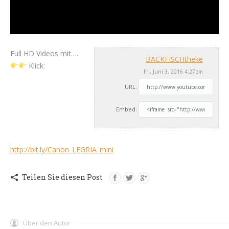
Full HD Videos mit….
BACKFISCHtheke
Klick:
Fr., Juni 3, 2016 4:27pm
URL:
Embed:
http://bit.ly/Canon_LEGRIA_mini
Teilen Sie diesen Post
Über den Autor