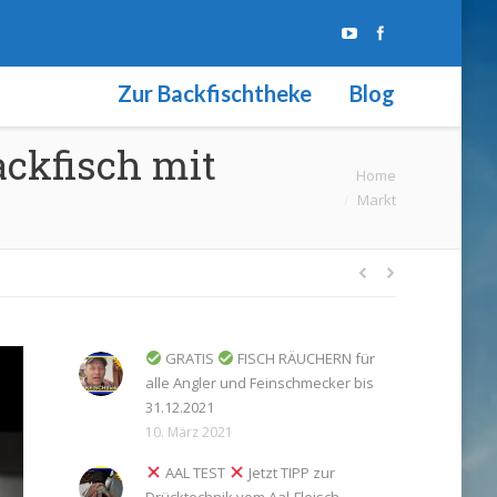
Zur Backfischtheke
Blog
ckfisch mit
Sie befinden sich
Home
Markt
hier:
GRATIS
FISCH RÄUCHERN für
alle Angler und Feinschmecker bis
31.12.2021
10. März 2021
AAL TEST
Jetzt TIPP zur