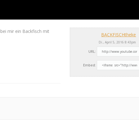
 bei mir ein Backfisch mit
BACKFISCHtheke
Di., April 5, 2016 8:43pm
URL:
Embed: