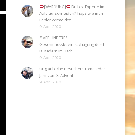
[WARNUNG]
Du bist Experte im
Aale aufschneiden? Tipps wie man
Fehler vermeidet.
9. April 2020
# VERHINDERE#
Geschmacksbeeinträchtigung durch
Blutadern im Fisch
9. April 2020
Unglaubliche Besucherströme jedes
Jahr zum 3. Advent
9. April 2020