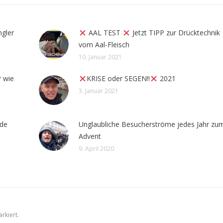
ngler
AAL TEST
Jetzt TIPP zur Drücktechnik
vom Aal-Fleisch
10. Januar 2021
 wie
KRISE oder SEGEN!!
2021
3. Januar 2021
.de
Unglaubliche Besucherströme jedes Jahr zum
Advent
9. April 2020
rkiert.