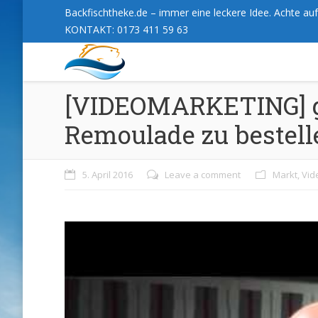
Backfischtheke.de – immer eine leckere Idee. Achte auf 
KONTAKT: 0173 411 59 63
[VIDEOMARKETING] ga
Remoulade zu bestelle
5. April 2016
Leave a comment
Markt
,
Vid