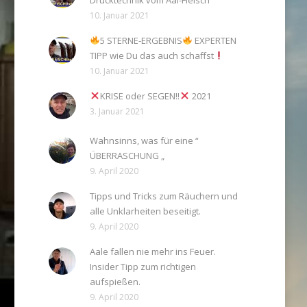
Drücktechnik vom Aal-Fleisch
10. Januar 2021
5 STERNE-ERGEBNIS
EXPERTEN
TIPP wie Du das auch schaffst
10. Januar 2021
KRISE oder SEGEN!!
2021
3. Januar 2021
Wahnsinns, was für eine “
ÜBERRASCHUNG „
9. April 2020
Tipps und Tricks zum Räuchern und
alle Unklarheiten beseitigt.
9. April 2020
Aale fallen nie mehr ins Feuer.
Insider Tipp zum richtigen
aufspießen.
9. April 2020