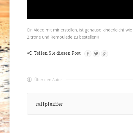
Ein Video mit mir erstellen, ist genauso kinderleicht wie
Zitrone und Remoulade zu bestellen!!!
Teilen Sie diesen Post
Über den Autor
ralfpfeiffer