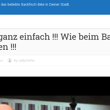
das beliebte Backfisch-Bike in Deiner Stadt.
nz einfach !!! Wie beim Ba
n !!!
eo
By
ralfpfeiffer