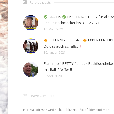
Related posts
GRATIS
FISCH RÄUCHERN für alle A
und Feinschmecker bis 31.12.2021
10. März 2021
5 STERNE-ERGEBNIS
EXPERTEN TIPP
Du das auch schaffst
10. Januar 2021
Flamingo “ BETTY “ an der Backfischtheke
mit Ralf Pfeiffer !!
9. April 2020
Leave Comment
Ihre Mailadresse wird nicht publiziert. Pflichtfelder sind mit
*
ma